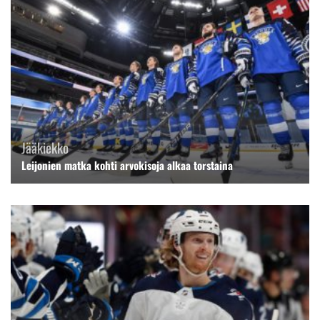
Jääkiekko
Leijonien matka kohti arvokisoja alkaa torstaina