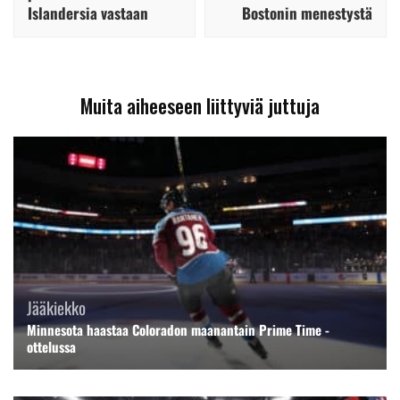
Islandersia vastaan
Bostonin menestystä
Muita aiheeseen liittyviä juttuja
Jääkiekko
Minnesota haastaa Coloradon maanantain Prime Time -
ottelussa