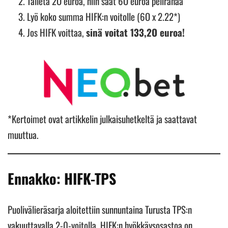
Talleta 2O euroa, niin saat 6O euroa pelirahaa
Lyö koko summa HIFK:n voitolle (6O x 2.22*)
Jos HIFK voittaa,
sinä voitat 133,2O euroa!
*Kertoimet ovat artikkelin julkaisuhetkeltä ja saattavat
muuttua.
Ennakko: HIFK-TPS
Puolivälieräsarja aloitettiin sunnuntaina Turusta TPS:n
vakuuttavalla 2-0-voitolla. HIFK:n hyökkäysosastoa on