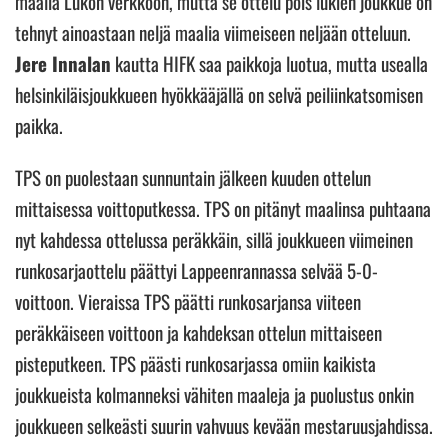
maalia Lukon verkkoon, mutta se ottelu pois lukien joukkue on
tehnyt ainoastaan neljä maalia viimeiseen neljään otteluun.
Jere Innalan
kautta HIFK saa paikkoja luotua, mutta usealla
helsinkiläisjoukkueen hyökkääjällä on selvä peiliinkatsomisen
paikka.
TPS on puolestaan sunnuntain jälkeen kuuden ottelun
mittaisessa voittoputkessa. TPS on pitänyt maalinsa puhtaana
nyt kahdessa ottelussa peräkkäin, sillä joukkueen viimeinen
runkosarjaottelu päättyi Lappeenrannassa selvää 5-0-
voittoon. Vieraissa TPS päätti runkosarjansa viiteen
peräkkäiseen voittoon ja kahdeksan ottelun mittaiseen
pisteputkeen. TPS päästi runkosarjassa omiin kaikista
joukkueista kolmanneksi vähiten maaleja ja puolustus onkin
joukkueen selkeästi suurin vahvuus kevään mestaruusjahdissa.