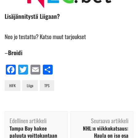
Lisäjännitystä Liigaan?
Neo jo testattu? Katso muut tarjoukset
–
Broidi
Facebook
Twitter
Email
Share
HIFK
Liiga
TPS
Artikkelien
Edellinen artikkeli
Seuraava artikkeli
selaus
Tampa Bay hakee
NHL:n viikkokatsaus:
paluuta voittokantaan
Haula on iso osa