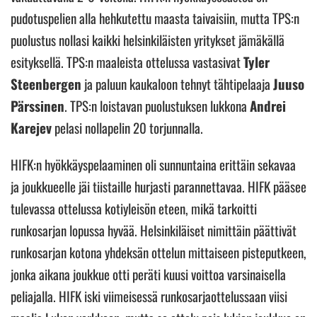
pudotuspelien alla hehkutettu maasta taivaisiin, mutta TPS:n
puolustus nollasi kaikki helsinkiläisten yritykset jämäkällä
esityksellä. TPS:n maaleista ottelussa vastasivat
Tyler
Steenbergen
ja paluun kaukaloon tehnyt tähtipelaaja
Juuso
Pärssinen
. TPS:n loistavan puolustuksen lukkona
Andrei
Karejev
pelasi nollapelin 20 torjunnalla.
HIFK:n hyökkäyspelaaminen oli sunnuntaina erittäin sekavaa
ja joukkueelle jäi tiistaille hurjasti parannettavaa. HIFK pääsee
tulevassa ottelussa kotiyleisön eteen, mikä tarkoitti
runkosarjan lopussa hyvää. Helsinkiläiset nimittäin päättivät
runkosarjan kotona yhdeksän ottelun mittaiseen pisteputkeen,
jonka aikana joukkue otti peräti kuusi voittoa varsinaisella
peliajalla. HIFK iski viimeisessä runkosarjaottelussaan viisi