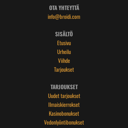
OTA YHTEYTTÄ
info@broidi.com
SISÄLTÖ
Etusivu
Urheilu
Viihde
Tarjoukset
TARJOUKSET
Uudet tarjoukset
Ilmaiskierrokset
Kasinobonukset
Vedonlyöntibonukset