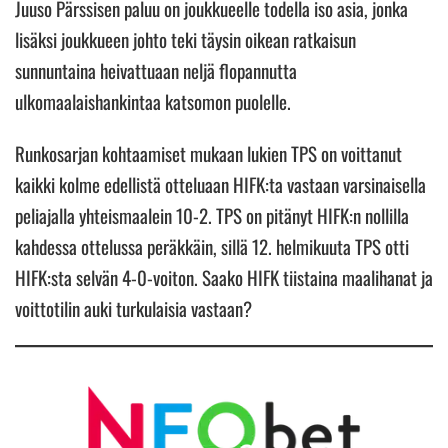
Juuso Pärssisen paluu on joukkueelle todella iso asia, jonka
lisäksi joukkueen johto teki täysin oikean ratkaisun
sunnuntaina heivattuaan neljä flopannutta
ulkomaalaishankintaa katsomon puolelle.
Runkosarjan kohtaamiset mukaan lukien TPS on voittanut
kaikki kolme edellistä otteluaan HIFK:ta vastaan varsinaisella
peliajalla yhteismaalein 10-2. TPS on pitänyt HIFK:n nollilla
kahdessa ottelussa peräkkäin, sillä 12. helmikuuta TPS otti
HIFK:sta selvän 4-0-voiton. Saako HIFK tiistaina maalihanat ja
voittotilin auki turkulaisia vastaan?