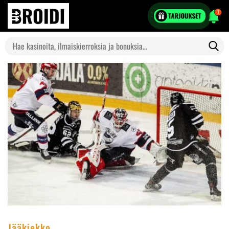
1
Search
for:
Jääkiekko