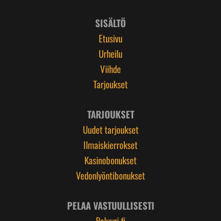
SISÄLTÖ
Etusivu
Urheilu
Viihde
Tarjoukset
TARJOUKSET
Uudet tarjoukset
Ilmaiskierrokset
Kasinobonukset
Vedonlyöntibonukset
PELAA VASTUULLISESTI
Peluuri.fi