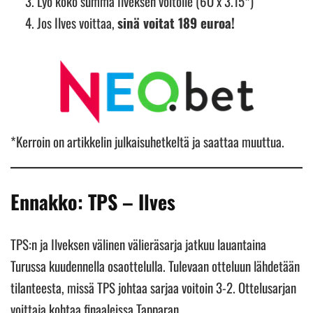
Lyö koko summa Ilveksen voitolle (6O x 3.15*)
Jos Ilves voittaa,
sinä voitat 189 euroa!
*Kerroin on artikkelin julkaisuhetkeltä ja saattaa muuttua.
Ennakko: TPS – Ilves
TPS:n ja Ilveksen välinen välieräsarja jatkuu lauantaina
Turussa kuudennella osaottelulla. Tulevaan otteluun lähdetään
tilanteesta, missä TPS johtaa sarjaa voitoin 3-2. Ottelusarjan
voittaja kohtaa finaaleissa Tapparan.