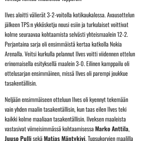
Ilves aloitti välierät 3-2-voitolla kotikaukalossa. Avausottelun
jälkeen TPS:n ykkösketju nousi esiin ja turkulaiset voittivat
kolme seuraavaa kohtaamista selvästi yhteismaalein 12-2.
Perjantaina sarja oli ensimmäistä kertaa katkolla Nokia
Arenalla. Veitsi kurkulla pelannut Ilves voitti viidennen ottelun
erinomaisella esityksellä maalein 3-0. Eilinen kamppailu oli
ottelusarjan ensimmäinen, missä Ilves oli parempi joukkue
tasakentällisin.
Neljään ensimmäiseen otteluun Ilves oli kyennyt tekemään
vain yhden maalin tasakentällisin, kun taas eilen Ilves teki
kaikki kolme maaliaan tasakentällisin. Ilveksen maaleista
vastasivat viimeisimmässä kohtaamisessa
Marko Anttila
,
Juuso Pulli
sekä
Matias Mäntykivi
. Tupsukorvien maalilla