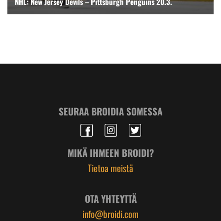
NHL: New Jersey Devils – Pittsburgh Penguins 20.3.
SEURAA BROIDIA SOMESSA
MIKÄ IHMEEN BROIDI?
Tietoa meistä
OTA YHTEYTTÄ
info@broidi.com