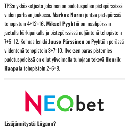
TPS:n ykkösketjusta jokainen on pudotuspelien pistepörssissä
viiden parhaan joukossa.
Markus Nurmi
johtaa pistepörssiä
tehopistein 4+12=16.
Mikael Pyyhtiä
on maalipörssin
jaetulla kärkipaikalla ja pistepörssissä neljäntenä tehopistein
7+5=12. Kolmas lenkki
Juuso Pärssinen
on Pyyhtiän perässä
viidentenä tehopistein 3+7=10. Ilveksen paras pistemies
pudotuspeleissä on ollut ylivoimalla tuhojaan tekevä
Henrik
Haapala
tehopistein 2+6=8.
Lisäjännitystä Liigaan?