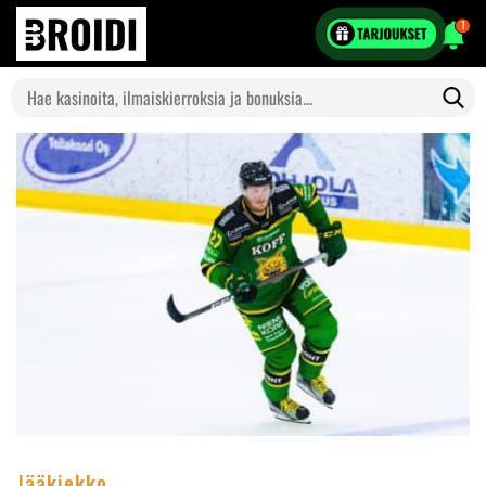
1
Search
for:
Jääkiekko