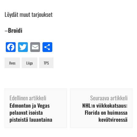
Löydät muut tarjoukset
–
Broidi
Facebook
Twitter
Email
Share
Ilves
Liiga
TPS
Artikkelien
Edellinen artikkeli
Seuraava artikkeli
selaus
Edmonton ja Vegas
NHL:n viikkokatsaus:
pelaavat isoista
Florida on huimassa
pisteistä lauantaina
kevätvireessä