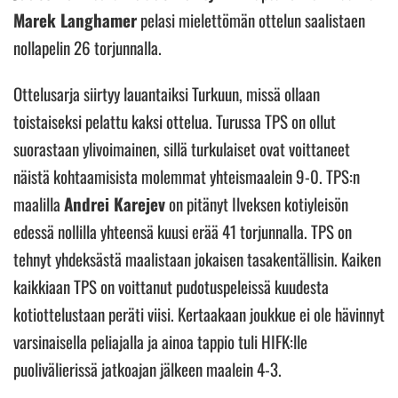
Marek Langhamer
pelasi mielettömän ottelun saalistaen
nollapelin 26 torjunnalla.
Ottelusarja siirtyy lauantaiksi Turkuun, missä ollaan
toistaiseksi pelattu kaksi ottelua. Turussa TPS on ollut
suorastaan ylivoimainen, sillä turkulaiset ovat voittaneet
näistä kohtaamisista molemmat yhteismaalein 9-0. TPS:n
maalilla
Andrei Karejev
on pitänyt Ilveksen kotiyleisön
edessä nollilla yhteensä kuusi erää 41 torjunnalla. TPS on
tehnyt yhdeksästä maalistaan jokaisen tasakentällisin. Kaiken
kaikkiaan TPS on voittanut pudotuspeleissä kuudesta
kotiottelustaan peräti viisi. Kertaakaan joukkue ei ole hävinnyt
varsinaisella peliajalla ja ainoa tappio tuli HIFK:lle
puolivälierissä jatkoajan jälkeen maalein 4-3.