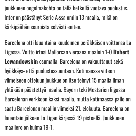
joukkueen ongelmakohta on tällä hetkellä vuotava puolustus.
Inter on päästänyt Serie A:ssa omiin 13 maalia, mikä on
kärkipäähän seuroista selvästi eniten.
Barcelona otti lauantaina kuudennen peräkkäisen voittonsa La
Ligassa. Voitto irtosi Mallorcan vieraana maalein 1-0
Robert
Lewandowskin
osumalla. Barcelona on vakuuttanut sekä
hyökkäys- että puolustussuuntaan. Kotimaassa viiteen
viimeiseen otteluun joukkue on itse tehnyt 15 maalia ilman
yhtäkään päästettyä maalia. Bayern teki Mestarien liigassa
Barcelonan verkkoon kaksi maalia, mutta kotimaassa pallo on
saatu Barcelonan maaliin viimeksi 21. elokuuta. Barcelona on
lauantain jälkeen La Ligan kärjessä 19 pisteellä. Joukkueen
maaliero on huima 19-1.