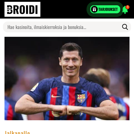
1
Search
for:
Jalkapallo