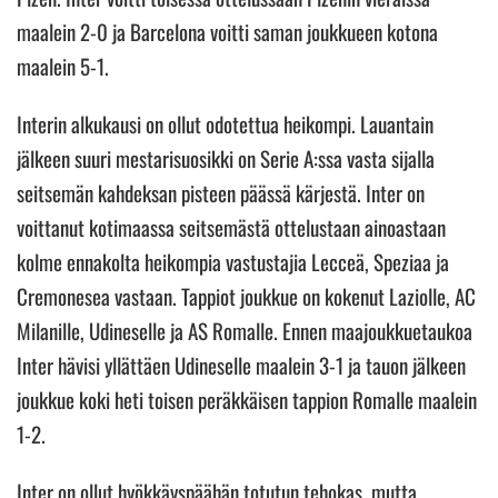
maalein 2-0 ja Barcelona voitti saman joukkueen kotona
maalein 5-1.
Interin alkukausi on ollut odotettua heikompi. Lauantain
jälkeen suuri mestarisuosikki on Serie A:ssa vasta sijalla
seitsemän kahdeksan pisteen päässä kärjestä. Inter on
voittanut kotimaassa seitsemästä ottelustaan ainoastaan
kolme ennakolta heikompia vastustajia Lecceä, Speziaa ja
Cremonesea vastaan. Tappiot joukkue on kokenut Laziolle, AC
Milanille, Udineselle ja AS Romalle. Ennen maajoukkuetaukoa
Inter hävisi yllättäen Udineselle maalein 3-1 ja tauon jälkeen
joukkue koki heti toisen peräkkäisen tappion Romalle maalein
1-2.
Inter on ollut hyökkäyspäähän totutun tehokas, mutta