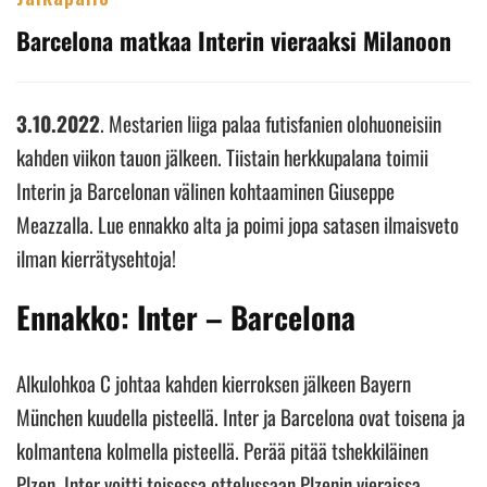
Barcelona matkaa Interin vieraaksi Milanoon
3.10.2022
. Mestarien liiga palaa futisfanien olohuoneisiin
kahden viikon tauon jälkeen. Tiistain herkkupalana toimii
Interin ja Barcelonan välinen kohtaaminen Giuseppe
Meazzalla. Lue ennakko alta ja poimi jopa satasen ilmaisveto
ilman kierrätysehtoja!
Ennakko: Inter – Barcelona
Alkulohkoa C johtaa kahden kierroksen jälkeen Bayern
München kuudella pisteellä. Inter ja Barcelona ovat toisena ja
kolmantena kolmella pisteellä. Perää pitää tshekkiläinen
Plzen. Inter voitti toisessa ottelussaan Plzenin vieraissa