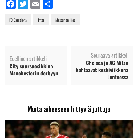
Facebook
Twitter
Email
Share
FC Barcelona
Inter
Mestarien liiga
Artikkelien
Seuraava artikkeli
selaus
Edellinen artikkeli
Chelsea ja AC Milan
City suursuosikkina
kohtaavat keskiviikkona
Manchesterin derbyyn
Lontoossa
Muita aiheeseen liittyviä juttuja