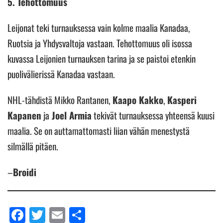
5. Tehottomuus
Leijonat teki turnauksessa vain kolme maalia Kanadaa,
Ruotsia ja Yhdysvaltoja vastaan. Tehottomuus oli isossa
kuvassa Leijonien turnauksen tarina ja se paistoi etenkin
puolivälierissä Kanadaa vastaan.
NHL-tähdistä Mikko Rantanen,
Kaapo Kakko
,
Kasperi
Kapanen
ja
Joel Armia
tekivät turnauksessa yhteensä kuusi
maalia. Se on auttamattomasti liian vähän menestystä
silmällä pitäen.
–
Broidi
Facebook
Twitter
Email
Share