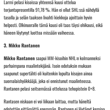
Larmi pelasi kisoissa yhteensä kuusi ottelua
torjuntaprosentilla 91,78 %. Hän ei ollut SHL:ssä nähdyllä
tasolla ja selän taaksen livahti kiekkoja ajoittain hyvin
helposti. Olkinuoralle tämä kausi oli taas täysi ohikausi, eikä
häneen löytynyt luottoa missään vaiheessa.
3. Mikko Rantanen
Mikko Rantanen
saapui MM-kisoihin NHL:n kolmanneksi
parhaimpana maalintekijänä. Isoin odotuksin mukaan
saapunut supertähti oli kuitenkin lopulta kisojen ainoa
suomalaishyökkääjä, joka ei onnistunut maalinteossa.
Rantanen pelasi seitsemässä ottelussa tehopistein 0+8.
Rantasen niskaan ei voi liikaan laittaa, mutta häneltä
odotettiin eittämättä enemmän. Rantanen ei löytänyt kemiaa