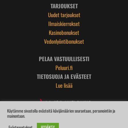
TARJOUKSET
Uudet tarjoukset
Ilmaiskierrokset
Kasinobonukset
Vedonlyöntibonukset
PELAA VASTUULLISESTI
Peluuri.fi
TIETOSUOJA JA EVÄSTEET
Lue lisää
Käytämme sivustolla evästeitä kävijämäärien seurantaan, personointiin ja
mainontaan.
HYVÄKSY
Evästeasetukset