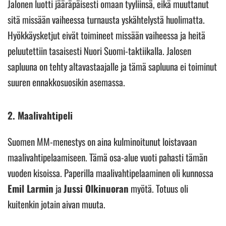
Jalonen luotti jääräpäisesti omaan tyyliinsä, eikä muuttanut
sitä missään vaiheessa turnausta yskähtelystä huolimatta.
Hyökkäysketjut eivät toimineet missään vaiheessa ja heitä
peluutettiin tasaisesti Nuori Suomi-taktiikalla. Jalosen
sapluuna on tehty altavastaajalle ja tämä sapluuna ei toiminut
suuren ennakkosuosikin asemassa.
2. Maalivahtipeli
Suomen MM-menestys on aina kulminoitunut loistavaan
maalivahtipelaamiseen. Tämä osa-alue vuoti pahasti tämän
vuoden kisoissa. Paperilla maalivahtipelaaminen oli kunnossa
Emil Larmin
ja
Jussi Olkinuoran
myötä. Totuus oli
kuitenkin jotain aivan muuta.