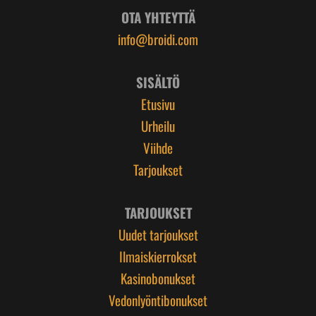
OTA YHTEYTTÄ
info@broidi.com
SISÄLTÖ
Etusivu
Urheilu
Viihde
Tarjoukset
TARJOUKSET
Uudet tarjoukset
Ilmaiskierrokset
Kasinobonukset
Vedonlyöntibonukset