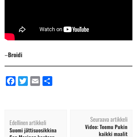
–
Broidi
Facebook
Twitter
Email
Share
Artikkelien
Seuraava artikkeli
selaus
Edellinen artikkeli
Video: Teemu Pukin
Suomi jättisuosikkina
kaikki maalit