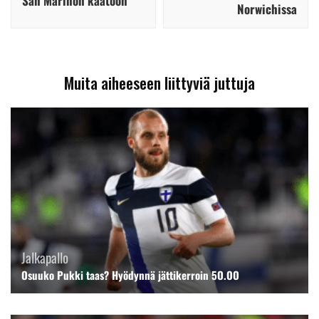
San Marinon kaatoon
Norwichissa
Muita aiheeseen liittyviä juttuja
Jalkapallo
Osuuko Pukki taas? Hyödynnä jättikerroin 5O.OO