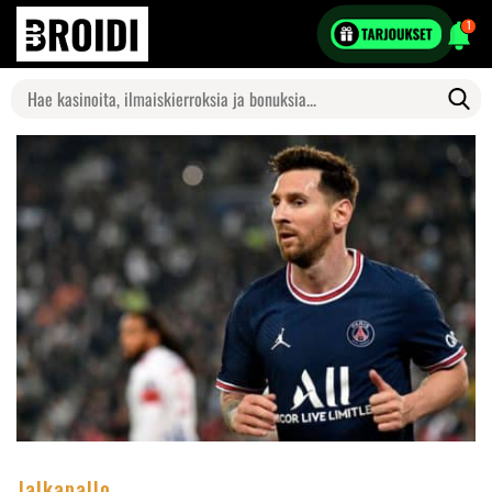
1
Search
for:
Jalkapallo