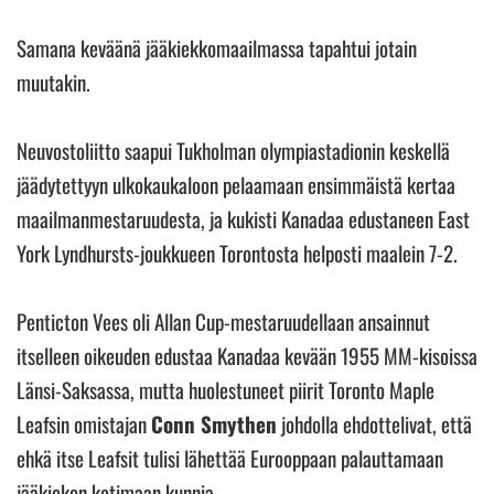
Samana keväänä jääkiekkomaailmassa tapahtui jotain
muutakin.
Neuvostoliitto saapui Tukholman olympiastadionin keskellä
jäädytettyyn ulkokaukaloon pelaamaan ensimmäistä kertaa
maailmanmestaruudesta, ja kukisti Kanadaa edustaneen East
York Lyndhursts-joukkueen Torontosta helposti maalein 7-2.
Penticton Vees oli Allan Cup-mestaruudellaan ansainnut
itselleen oikeuden edustaa Kanadaa kevään 1955 MM-kisoissa
Länsi-Saksassa, mutta huolestuneet piirit Toronto Maple
Leafsin omistajan
Conn Smythen
johdolla ehdottelivat, että
ehkä itse Leafsit tulisi lähettää Eurooppaan palauttamaan
jääkiekon kotimaan kunnia.