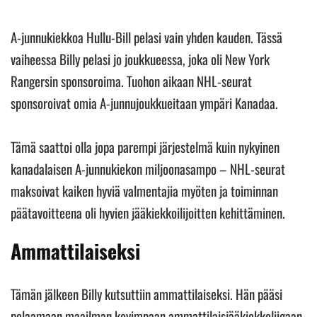
A-junnukiekkoa Hullu-Bill pelasi vain yhden kauden. Tässä
vaiheessa Billy pelasi jo joukkueessa, joka oli New York
Rangersin sponsoroima. Tuohon aikaan NHL-seurat
sponsoroivat omia A-junnujoukkueitaan ympäri Kanadaa.
Tämä saattoi olla jopa parempi järjestelmä kuin nykyinen
kanadalaisen A-junnukiekon miljoonasampo – NHL-seurat
maksoivat kaiken hyviä valmentajia myöten ja toiminnan
päätavoitteena oli hyvien jääkiekkoilijoitten kehittäminen.
Ammattilaiseksi
Tämän jälkeen Billy kutsuttiin ammattilaiseksi. Hän pääsi
pelaamaan maailman kovimpaan ammattilaisjääkiekkoliigaan