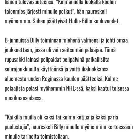
hänen tulevaisuuteensa. “Kolmannella luokalla koulun
talonmies järjesti minulle potkut”, hän naureskeli
myöhemmin. Siihen päättyivät Hullu-Billin kouluvuodet.
B-junnuissa Billy toiminnan miehenä valmensi ja johti omaa
joukkuettaan, jossa oli vain seitsemän pelaajaa. Tämä
rupusakki lainasi pelipaidat pelipäivinä paikallisilta
seurajoukkueilta käyttöönsä ja voitti ikäluokkansa
aluemestaruuden Reginassa kauden päätteeksi. Kolme
pelaajista pelasi myöhemmin NHL:ssä, kaksi kaatui toisessa
maailmansodassa.
“Kaikilla muilla oli kaksi tai kolme ketjua ja kaksi paria
puolustajia”, naureskeli Billy minulle myöhemmin kertoessaan
minulle tarinoita toimistollaan.