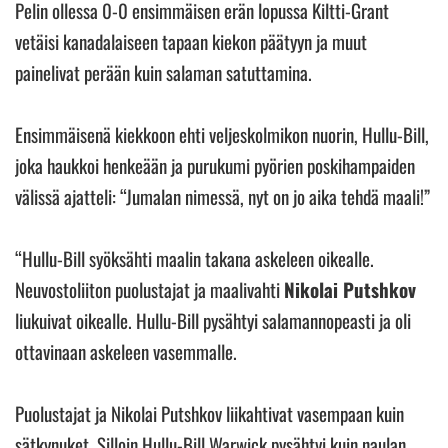
Pelin ollessa 0-0 ensimmäisen erän lopussa Kiltti-Grant
vetäisi kanadalaiseen tapaan kiekon päätyyn ja muut
painelivat perään kuin salaman satuttamina.
Ensimmäisenä kiekkoon ehti veljeskolmikon nuorin, Hullu-Bill,
joka haukkoi henkeään ja purukumi pyörien poskihampaiden
välissä ajatteli: “Jumalan nimessä, nyt on jo aika tehdä maali!”
“Hullu-Bill syöksähti maalin takana askeleen oikealle.
Neuvostoliiton puolustajat ja maalivahti
Nikolai Putshkov
liukuivat oikealle. Hullu-Bill pysähtyi salamannopeasti ja oli
ottavinaan askeleen vasemmalle.
Puolustajat ja Nikolai Putshkov liikahtivat vasempaan kuin
sätkynuket. Silloin Hullu-Bill Warwick pysähtyi kuin naulan