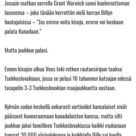
Jossain matkan varrella Grant Warwick sanoi kuolemattoman
lauseensa – joka tänään kerrottiin vielä kerran Billyn
hautajaisissa – “Jos emme voita kisoja, emme voi koskaan
palata Kanadaan.”
Mutta joukkue palasi.
Ennen kisojen alkua Vees teki retken rautaesiripun taakse
Tsekkoslovakiaan, jossa se pelasi 16 tuhannen katsojan edessä
tasapelin 3-3 Tsekkoslovakian maajoukkuetta vastaan.
Kylmän sodan keskellä ankarasti vartioidut kansalaiset eivät
päässeet kaveeraamaan kanadalaisten kanssa, mutta silti
joukkue jakoi faneilleen Tsekkoslovakiassa kaikki mukanaan
tuomat 30.000 värivalokuvaa ja kaikkialla Billy sai kuulla