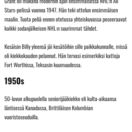
Grant oli mukana modernin ajan ensimmäisessä NHL:n All
Stars-pelissä vuonna 1947. Hän teki ottelun ensimmäisen
maalin. Tuota peliä ennen otetussa yhteiskuvassa poseeraavat
kaikki sodanjälkeisen NHL:n suurimmat tähdet.
Kesäisin Billy yleensä jäi kesätöihin sille paikkakunnalle, missä
oli kiekkokauden pelannut. Hän tervasi esimerkiksi kattoja
Fort Worthissa, Teksasin kuumuudessa.
1950s
50-luvun alkupuolella seniorijääkiekko eli kulta-aikaansa
läntisessä Kanadassa, Brittiläisen Kolumbian
vuoristoseuduilla.