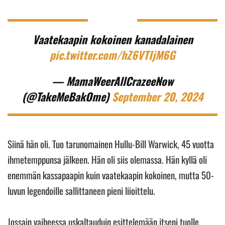
Vaatekaapin kokoinen kanadalainen
pic.twitter.com/hZ6VTIjM6G
— MamaWeerAllCrazeeNow
(@TakeMeBakOme)
September 20, 2024
Siinä hän oli. Tuo tarunomainen Hullu-Bill Warwick, 45 vuotta
ihmetemppunsa jälkeen. Hän oli siis olemassa. Hän kyllä oli
enemmän kassapaapin kuin vaatekaapin kokoinen, mutta 50-
luvun legendoille sallittaneen pieni liioittelu.
Jossain vaiheessa uskaltauduin esittelemään itseni tuolle