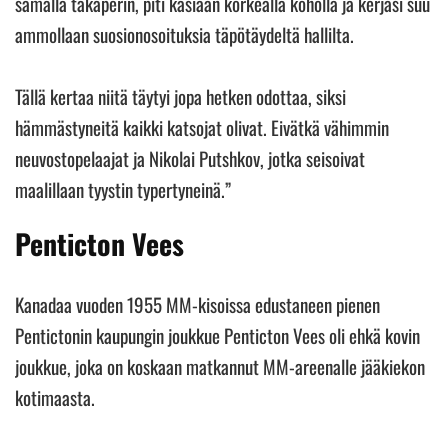
samalla takaperin, piti käsiään korkealla koholla ja kerjäsi suu
ammollaan suosionosoituksia täpötäydeltä hallilta.
Tällä kertaa niitä täytyi jopa hetken odottaa, siksi
hämmästyneitä kaikki katsojat olivat. Eivätkä vähimmin
neuvostopelaajat ja Nikolai Putshkov, jotka seisoivat
maalillaan tyystin typertyneinä.”
Penticton Vees
Kanadaa vuoden 1955 MM-kisoissa edustaneen pienen
Pentictonin kaupungin joukkue Penticton Vees oli ehkä kovin
joukkue, joka on koskaan matkannut MM-areenalle jääkiekon
kotimaasta.