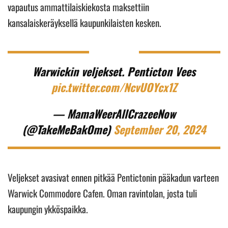
vapautus ammattilaiskiekosta maksettiin
kansalaiskeräyksellä kaupunkilaisten kesken.
Warwickin veljekset. Penticton Vees
pic.twitter.com/NcvUOYcx1Z
— MamaWeerAllCrazeeNow
(@TakeMeBakOme)
September 20, 2024
Veljekset avasivat ennen pitkää Pentictonin pääkadun varteen
Warwick Commodore Cafen. Oman ravintolan, josta tuli
kaupungin ykköspaikka.