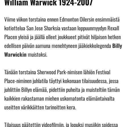
William Warwick 1924-2007
Viime viikon torstaina ennen Edmonton Oilersin ensimmäistä
kotiottelua San Jose Sharksia vastaan loppuunmyydyn Rexall
Placen yleisö ja jäällä olleet joukkueet pitivät hiljaisen hetken
edellisen päivän aamuna menehtyneen jääkiekkolegenda
Billy
Warwickin
muistoksi.
Tänään torstaina Sherwood Park-nimisen lähiön Festival
Place-niminen juhlatila täyttyi kokonaan tilaisuudessa, jossa
juhlittiin Billyn elämää, pidettiin puheita ja muisteltiin tämän
kaikkien rakastaman miehen uskomatonta elämäntaivalta
useitten värikkäitten tarinoitten kera.
Tilaisuus päätettiin videofilmiin, ja lopuksi musiikin soidessa