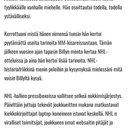
tyylikkäälle vanhalle miehelle. Hän osoittautui todella, todella
ystävälliseksi.
Kerrottuani mistä hänen nimensä tunsin hän kertoi
pyytämättä useita tarinoita MM-kisareissustaan. Tämän
jälkeen vuosien ajan tapasin Billyn monta kertaa NHL-
otteluissa ja aina hän kertoi lisää tarinoita. NHL-
historiafriikkinä menin peleihin jo kysymyksiä mielessäni mitä
voisin Billyltä kysyä.
NHL-hallien pressiboxeissa vallitsee selkeä nokkimisjärjestys.
Päivittäin juttuja tekevät joukkueitten mukana matkustavat
kiekkokirjoittajat laptop-koneineen istuvat keskellä. NHL:n
viralliset toimitsijat, joukkueen omat websaitin pitäjät ja