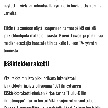
näytettiin vielä valkokankaalla kymmeniä kuvia pitkän elämän
varrelta.
Tähän tilaisuuteen näytti saapuneen harmaapäisiä entisiä
jääkiekkoilijoita matkojen päästä.
Kevin Lowea
ja paikallisia
median edustajia haastateltiin paikalle tulleen TV-ryhmän
toimesta.
Jääkiekkoraketti
Yksi rakkaimmista pikkupoikana lukemistani
jääkiekkotarinoista oli vuonna 1971 ilmestyneen
Jääkiekkoraketti-nimisen kirjan tarina “Hullu-Billin
ihmetemppu”. Tarina kertoi MM-kisojen ratkaisuottelusta
Kanada-Neuvostoliitto, joka pelattiin Länsi-Saksan Krefeldin