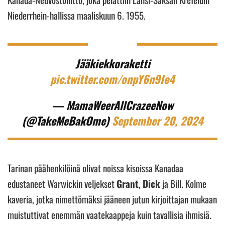
Niederrhein-hallissa maaliskuun 6. 1955.
Jääkiekkoraketti
pic.twitter.com/onpY6n9Ie4
— MamaWeerAllCrazeeNow
(@TakeMeBakOme)
September 20, 2024
Tarinan päähenkilöinä olivat noissa kisoissa Kanadaa
edustaneet Warwickin veljekset
Grant
,
Dick
ja Bill. Kolme
kaveria, jotka nimettömäksi jääneen jutun kirjoittajan mukaan
muistuttivat enemmän vaatekaappeja kuin tavallisia ihmisiä.