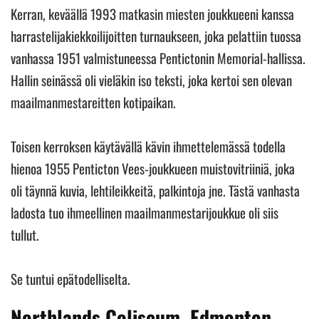
Kerran, keväällä 1993 matkasin miesten joukkueeni kanssa
harrastelijakiekkoilijoitten turnaukseen, joka pelattiin tuossa
vanhassa 1951 valmistuneessa Pentictonin Memorial-hallissa.
Hallin seinässä oli vieläkin iso teksti, joka kertoi sen olevan
maailmanmestareitten kotipaikan.
Toisen kerroksen käytävällä kävin ihmettelemässä todella
hienoa 1955 Penticton Vees-joukkueen muistovitriiniä, joka
oli täynnä kuvia, lehtileikkeitä, palkintoja jne. Tästä vanhasta
ladosta tuo ihmeellinen maailmanmestarijoukkue oli siis
tullut.
Se tuntui epätodelliselta.
Northlands Coliseum, Edmonton