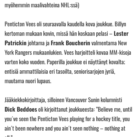
myöhemmin maalivahteina NHL:ssä)
Penticton Vees oli seuraavalla kaudella kova joukkue. Billyn
kertoman mukaan kovin, missä hän koskaan pelasi –
Lester
Patrickin
johtama ja
Frank Boucherin
valmentama New
York Rangers mukaanlukien. Vees harjoitteli kovaa MM-kisoja
varten koko vuoden. Paperilla joukkue ei näyttänyt kovalta;
entisiä ammattilaisia eri tasoilta, seniorisarjojen jyriä,
muutama nuori lupaus.
Jääkiekkokirjoittaja, silloinen Vancouver Sunin kolumnisti
Dick Beddoes
oli kirjoittanut joukkueesta: ”Believe me, until
you´ve seen the Penticton Vees playing for a hockey title, you
ain´t been nowhere and you ain´t seen nothing – nothing at