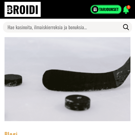
1
Search
for:
Blogi