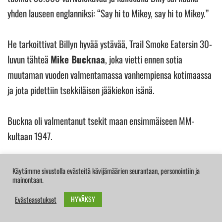
yhden lauseen englanniksi: “Say hi to Mikey, say hi to Mikey.”
He tarkoittivat Billyn hyvää ystävää, Trail Smoke Eatersin 30-
luvun tähteä
Mike Bucknaa
, joka vietti ennen sotia
muutaman vuoden valmentamassa vanhempiensa kotimaassa
ja jota pidettiin tsekkiläisen jääkiekon isänä.
Buckna oli valmentanut tsekit maan ensimmäiseen MM-
kultaan 1947.
Itse turnauksessa Penticton Vees voitti kaikki pelit ja Billy
Käytämme sivustolla evästeitä kävijämäärien seurantaan, personointiin ja
mainontaan.
valittiin kisojen parhaaksi pelaajaksi. Hän teki kuusi maalia
USA:ta vastaan, kaksi maalia Tsekkoslovakiaa vastaan
HYVÄKSY
Evästeasetukset
ottelussa, jossa Kanada oli maalin tappiolla vielä yhdeksän