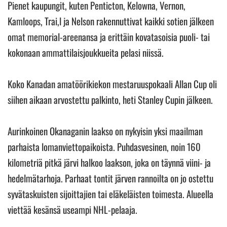
Pienet kaupungit, kuten Penticton, Kelowna, Vernon,
Kamloops, Trai,l ja Nelson rakennuttivat kaikki sotien jälkeen
omat memorial-areenansa ja erittäin kovatasoisia puoli- tai
kokonaan ammattilaisjoukkueita pelasi niissä.
Koko Kanadan amatöörikiekon mestaruuspokaali Allan Cup oli
siihen aikaan arvostettu palkinto, heti Stanley Cupin jälkeen.
Aurinkoinen Okanaganin laakso on nykyisin yksi maailman
parhaista lomanviettopaikoista. Puhdasvesinen, noin 160
kilometriä pitkä järvi halkoo laakson, joka on täynnä viini- ja
hedelmätarhoja. Parhaat tontit järven rannoilta on jo ostettu
syvätaskuisten sijoittajien tai eläkeläisten toimesta. Alueella
viettää kesänsä useampi NHL-pelaaja.