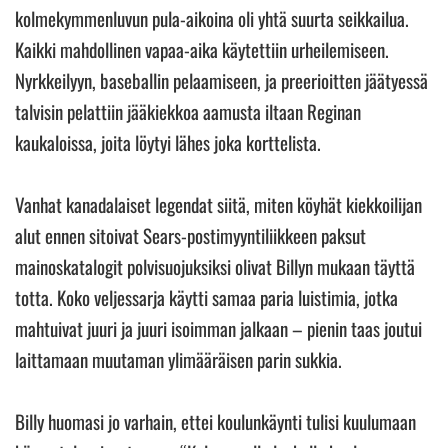
kolmekymmenluvun pula-aikoina oli yhtä suurta seikkailua.
Kaikki mahdollinen vapaa-aika käytettiin urheilemiseen.
Nyrkkeilyyn, baseballin pelaamiseen, ja preerioitten jäätyessä
talvisin pelattiin jääkiekkoa aamusta iltaan Reginan
kaukaloissa, joita löytyi lähes joka korttelista.
Vanhat kanadalaiset legendat siitä, miten köyhät kiekkoilijan
alut ennen sitoivat Sears-postimyyntiliikkeen paksut
mainoskatalogit polvisuojuksiksi olivat Billyn mukaan täyttä
totta. Koko veljessarja käytti samaa paria luistimia, jotka
mahtuivat juuri ja juuri isoimman jalkaan – pienin taas joutui
laittamaan muutaman ylimääräisen parin sukkia.
Billy huomasi jo varhain, ettei koulunkäynti tulisi kuulumaan