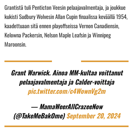
Grantistä tuli Penticton Veesin pelaajavalmentaja, ja joukkue
kukisti Sudbury Wolvesin Allan Cupin finaalissa keväällä 1954,
kaadettuaan sitä ennen playoffseissa Vernon Canadiensin,
Kelowna Packersin, Nelson Maple Leafsin ja Winnipeg
Maroonsin.
Grant Warwick. Ainoa MM-kultaa voittanut
pelaajavalmentaja ja Calder-voittaja
pic.twitter.com/c4WownVg2m
— MamaWeerAllCrazeeNow
(@TakeMeBakOme)
September 20, 2024