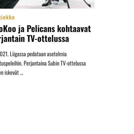
kiekko
oKoo ja Pelicans kohtaavat
rjantain TV-ottelussa
2021. Liigassa pedataan asetelmia
tuspeleihin. Perjantaina Subin TV-ottelussa
en iskevät …