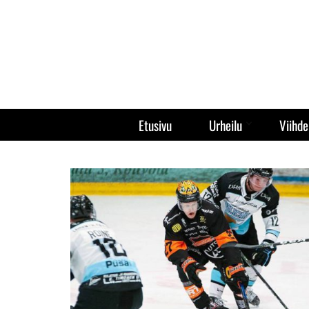
Etusivu
Urheilu
Viihde