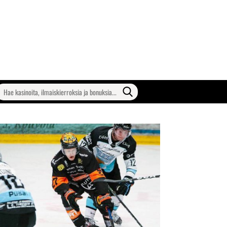
earch
or: