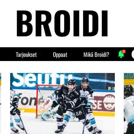
1
S
Tarjoukset
Oppaat
Mikä Broidi?
f