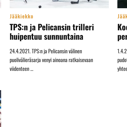
Jääkiekko
Jää
TPS:n ja Pelicansin trilleri
Ko
huipentuu sunnuntaina
pe
24.4.2021. TPS:n ja Pelicansin välinen
1.4.
puolivälieräsarja venyi ainoana ratkaisevaan
pudo
viidenteen …
yhte