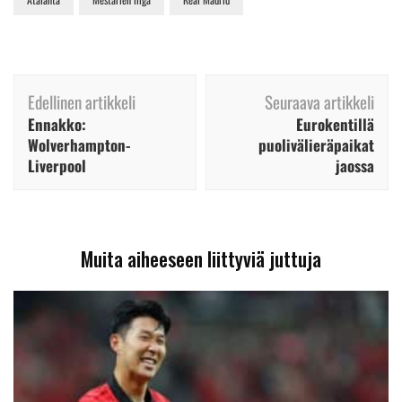
Artikkelien
Edellinen artikkeli
Seuraava artikkeli
selaus
Ennakko:
Eurokentillä
Wolverhampton-
puolivälieräpaikat
Liverpool
jaossa
Muita aiheeseen liittyviä juttuja