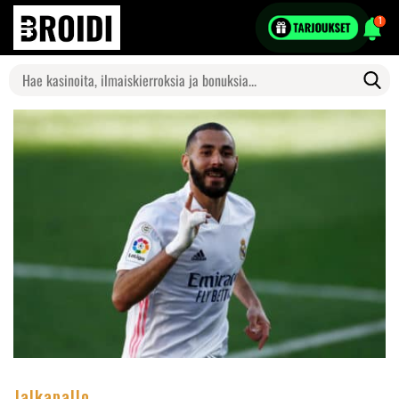
1
Search
for:
Jalkapallo