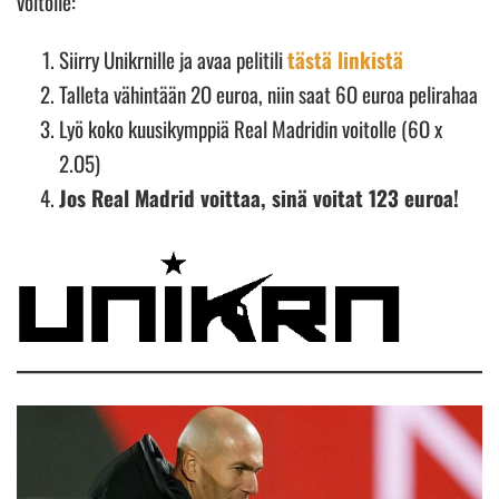
voitolle:
Siirry Unikrnille ja avaa pelitili
tästä linkistä
Talleta vähintään 2O euroa, niin saat 6O euroa pelirahaa
Lyö koko kuusikymppiä Real Madridin voitolle (6O x
2.O5)
Jos Real Madrid voittaa, sinä voitat 123 euroa!