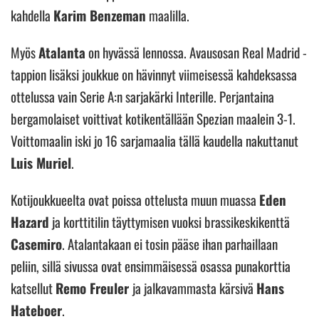
kahdella
Karim Benzeman
maalilla.
Myös
Atalanta
on hyvässä lennossa. Avausosan Real Madrid -
tappion lisäksi joukkue on hävinnyt viimeisessä kahdeksassa
ottelussa vain Serie A:n sarjakärki Interille. Perjantaina
bergamolaiset voittivat kotikentällään Spezian maalein 3-1.
Voittomaalin iski jo 16 sarjamaalia tällä kaudella nakuttanut
Luis Muriel
.
Kotijoukkueelta ovat poissa ottelusta muun muassa
Eden
Hazard
ja korttitilin täyttymisen vuoksi brassikeskikenttä
Casemiro
. Atalantakaan ei tosin pääse ihan parhaillaan
peliin, sillä sivussa ovat ensimmäisessä osassa punakorttia
katsellut
Remo Freuler
ja jalkavammasta kärsivä
Hans
Hateboer
.