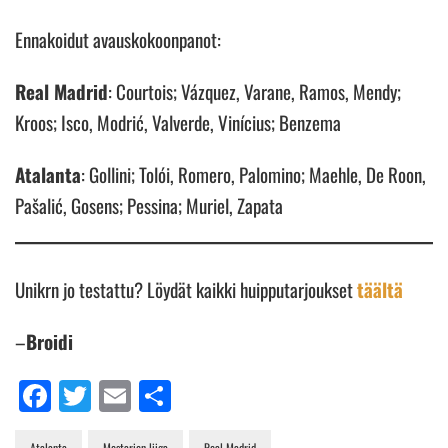
Ennakoidut avauskokoonpanot:
Real Madrid
: Courtois; Vázquez, Varane, Ramos, Mendy;
Kroos; Isco, Modrić, Valverde, Vinícius; Benzema
Atalanta
: Gollini; Tolói, Romero, Palomino; Maehle, De Roon,
Pašalić, Gosens; Pessina; Muriel, Zapata
Unikrn jo testattu? Löydät kaikki huipputarjoukset
täältä
–
Broidi
Facebook
Twitter
Email
Share
Atalanta
Mestarien liiga
Real Madrid