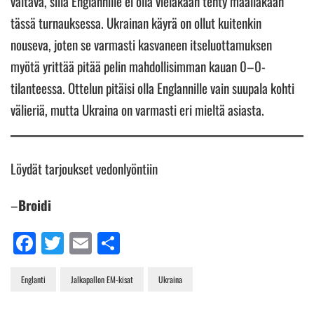
valtava, sillä Englannille ei olla vieläkään tehty maaliakaan
tässä turnauksessa. Ukrainan käyrä on ollut kuitenkin
nouseva, joten se varmasti kasvaneen itseluottamuksen
myötä yrittää pitää pelin mahdollisimman kauan 0–0-
tilanteessa. Ottelun pitäisi olla Englannille vain suupala kohti
välieriä, mutta Ukraina on varmasti eri mieltä asiasta.
Löydät tarjoukset vedonlyöntiin
–
Broidi
Facebook
Twitter
Email
Share
Englanti
Jalkapallon EM-kisat
Ukraina