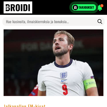
1
Search
for:
Jalkapallon EM-kisat