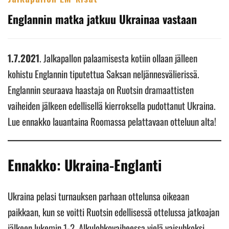
Englannin matka jatkuu Ukrainaa vastaan
1.7.2021
. Jalkapallon palaamisesta kotiin ollaan jälleen
kohistu Englannin tiputettua Saksan neljännesvälierissä.
Englannin seuraava haastaja on Ruotsin dramaattisten
vaiheiden jälkeen edellisellä kierroksella pudottanut Ukraina.
Lue ennakko lauantaina Roomassa pelattavaan otteluun alta!
Ennakko: Ukraina-Englanti
Ukraina pelasi turnauksen parhaan ottelunsa oikeaan
paikkaan, kun se voitti Ruotsin edellisessä ottelussa jatkoajan
jälkeen lukemin 1-2. Alkulohkovaiheessa vielä vaisuhkoksi