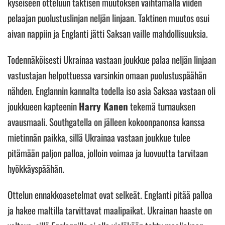
kyseiseen otteluun taktisen muutoksen vaihtamalla viiden
pelaajan puolustuslinjan neljän linjaan. Taktinen muutos osui
aivan nappiin ja Englanti jätti Saksan vaille mahdollisuuksia.
Todennäköisesti Ukrainaa vastaan joukkue palaa neljän linjaan
vastustajan helpottuessa varsinkin omaan puolustuspäähän
nähden. Englannin kannalta todella iso asia Saksaa vastaan oli
joukkueen kapteenin
Harry Kanen
tekemä turnauksen
avausmaali. Southgatella on jälleen kokoonpanonsa kanssa
mietinnän paikka, sillä Ukrainaa vastaan joukkue tulee
pitämään paljon palloa, jolloin voimaa ja luovuutta tarvitaan
hyökkäyspäähän.
Ottelun ennakkoasetelmat ovat selkeät. Englanti pitää palloa
ja hakee maltilla tarvittavat maalipaikat. Ukrainan haaste on