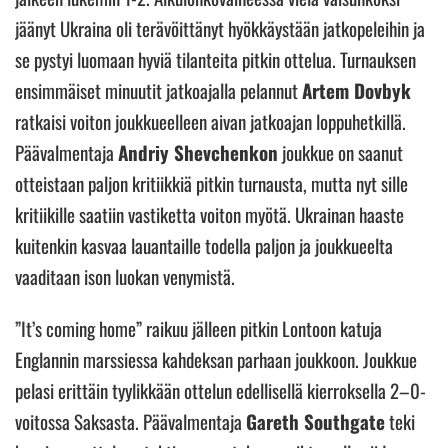
jäänyt Ukraina oli terävöittänyt hyökkäystään jatkopeleihin ja
se pystyi luomaan hyviä tilanteita pitkin ottelua. Turnauksen
ensimmäiset minuutit jatkoajalla pelannut
Artem Dovbyk
ratkaisi voiton joukkueelleen aivan jatkoajan loppuhetkillä.
Päävalmentaja
Andriy Shevchenkon
joukkue on saanut
otteistaan paljon kritiikkiä pitkin turnausta, mutta nyt sille
kritiikille saatiin vastiketta voiton myötä. Ukrainan haaste
kuitenkin kasvaa lauantaille todella paljon ja joukkueelta
vaaditaan ison luokan venymistä.
”It’s coming home” raikuu jälleen pitkin Lontoon katuja
Englannin marssiessa kahdeksan parhaan joukkoon. Joukkue
pelasi erittäin tyylikkään ottelun edellisellä kierroksella 2–0-
voitossa Saksasta. Päävalmentaja
Gareth Southgate
teki