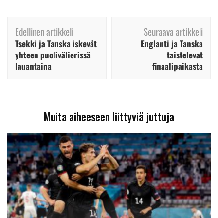
Artikkelien
Edellinen artikkeli
Seuraava artikkeli
selaus
Tsekki ja Tanska iskevät
Englanti ja Tanska
yhteen puolivälierissä
taistelevat
lauantaina
finaalipaikasta
Muita aiheeseen liittyviä juttuja