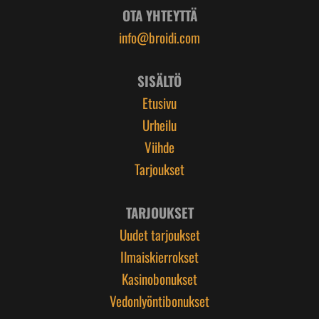
OTA YHTEYTTÄ
info@broidi.com
SISÄLTÖ
Etusivu
Urheilu
Viihde
Tarjoukset
TARJOUKSET
Uudet tarjoukset
Ilmaiskierrokset
Kasinobonukset
Vedonlyöntibonukset