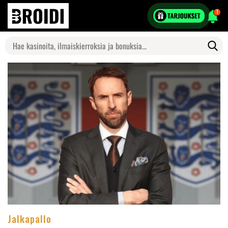
1
Search
for:
Jalkapallo