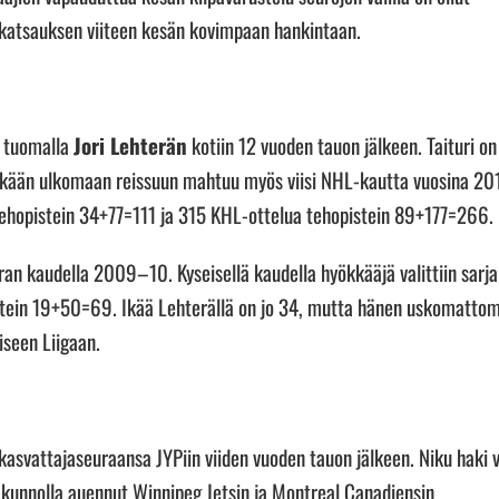
 katsauksen viiteen kesän kovimpaan hankintaan.
” tuomalla
Jori Lehterän
kotiin 12 vuoden tauon jälkeen. Taituri on
itkään ulkomaan reissuun mahtuu myös viisi NHL-kautta vuosina 2
tehopistein 34+77=111 ja 315 KHL-ottelua tehopistein 89+177=266.
rran kaudella 2009–10. Kyseisellä kaudella hyökkääjä valittiin sarj
pistein 19+50=69. Ikää Lehterällä on jo 34, mutta hänen uskomatto
iseen Liigaan.
kasvattajaseuraansa JYPiin viiden vuoden tauon jälkeen. Niku haki vi
 kunnolla auennut Winnipeg Jetsin ja Montreal Canadiensin