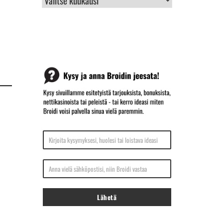
ARKISTO
Kirjoita kysymyksesi, huolesi tai loistava ideasi
Anna vielä sähköpostisi, niin Broidi vastaa
Lähetä