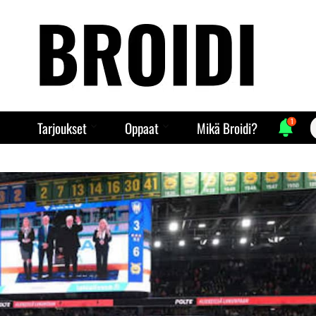
1
S
Tarjoukset
Oppaat
Mikä Broidi?
f