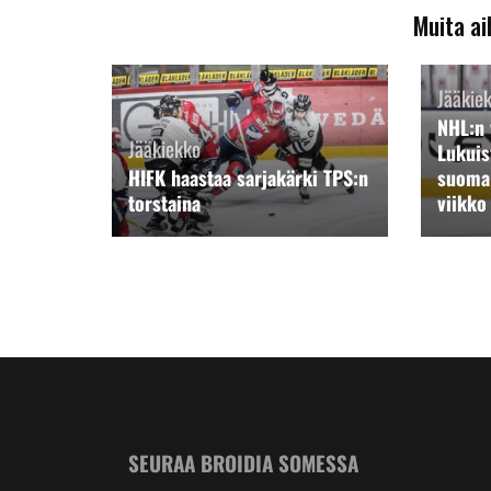
Muita ai
Jääkie
NHL:n 
Jääkiekko
Lukuis
HIFK haastaa sarjakärki TPS:n
suoma
torstaina
viikko
SEURAA BROIDIA SOMESSA