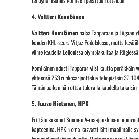
tehdyllä maalilla kolmeen pelattuun otteluun.
4. Valtteri Kemiläinen
Valtteri Kemiläinen
palaa Tapparaan ja Liigaan yh
kauden KHL-seura Vitjaz Podolskissa, mutta kevääll
viime kaudella Leijonissa olympiakultaa ja Rögles
Kemiläinen edusti Tapparaa viisi kautta peräkkäin
yhteensä 253 runkosarjaottelua tehopistein 37+104=1
Tämän paikan hän ottaa tulevalla kaudella takaisin.
5. Juuso Hietanen, HPK
Erittäin kokenut Suomen A-maajoukkueen monivuot
kapteenina. HPK:n oma kasvatti lähti maailmalle syk
hämeenlinnalaisjoukkuetta. Hietanen saapuu Liigaa