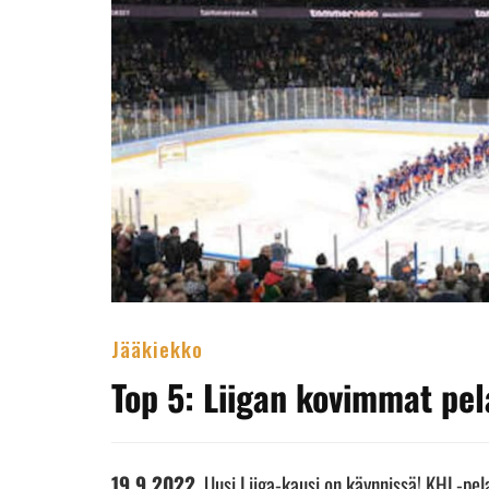
Jääkiekko
Top 5: Liigan kovimmat pe
19.9.2022
. Uusi Liiga-kausi on käynnissä! KHL-pel