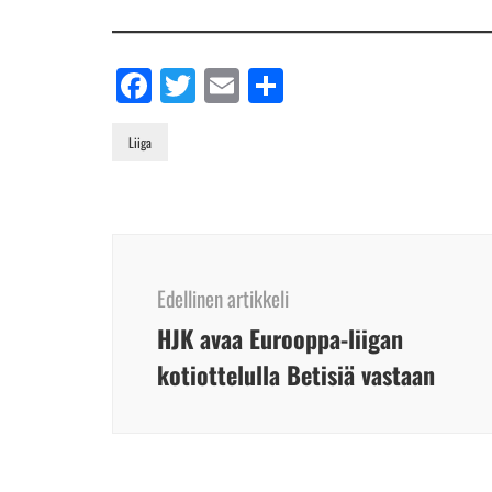
Facebook
Twitter
Email
Share
Liiga
Artikkelien
selaus
Edellinen artikkeli
HJK avaa Eurooppa-liigan
kotiottelulla Betisiä vastaan