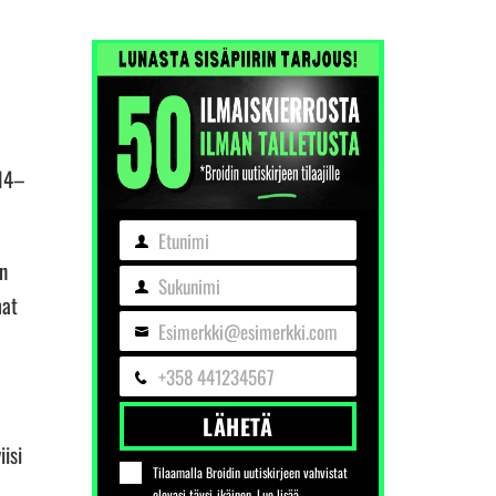
014–
Etunimi
Etunimi
an
Sukunimi
Sukunimi
mat
Esimerkki@esimerkki.com
Sähköposti
+358 441234567
Puhelin
LÄHETÄ
isi
Tilaamalla Broidin uutiskirjeen vahvistat
olevasi täysi-ikäinen. Lue lisää