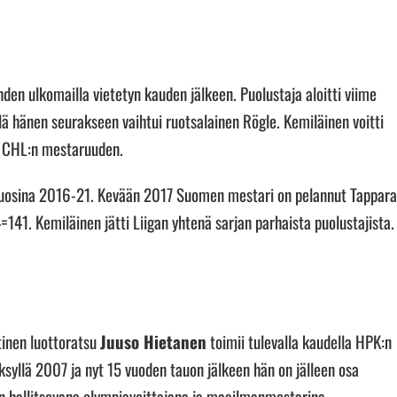
den ulkomailla vietetyn kauden jälkeen. Puolustaja aloitti viime
ä hänen seurakseen vaihtui ruotsalainen Rögle. Kemiläinen voitti
sä CHL:n mestaruuden.
 vuosina 2016-21. Kevään 2017 Suomen mestari on pelannut Tappar
41. Kemiläinen jätti Liigan yhtenä sarjan parhaista puolustajista.
inen luottoratsu
Juuso Hietanen
toimii tulevalla kaudella HPK:n
syllä 2007 ja nyt 15 vuoden tauon jälkeen hän on jälleen osa
n hallitsevana olympiavoittajana ja maailmanmestarina.