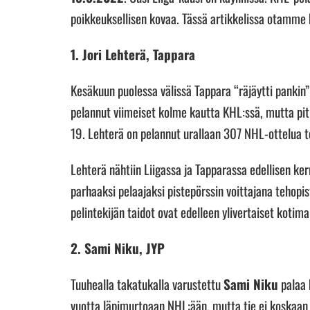
poikkeuksellisen kovaa. Tässä artikkelissa otamme
1. Jori Lehterä, Tappara
Kesäkuun puolessa välissä Tappara “räjäytti pankin
pelannut viimeiset kolme kautta KHL:ssä, mutta p
19. Lehterä on pelannut urallaan 307 NHL-ottelua 
Lehterä nähtiin Liigassa ja Tapparassa edellisen ke
parhaaksi pelaajaksi pistepörssin voittajana teho
pelintekijän taidot ovat edelleen ylivertaiset kotima
2. Sami Niku, JYP
Tuuhealla takatukalla varustettu
Sami Niku
palaa 
vuotta läpimurtoaan NHL:ään, mutta tie ei koskaan