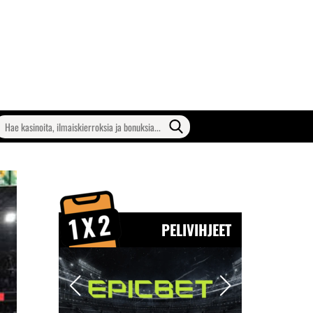
earch
or:
PELIVIHJEET