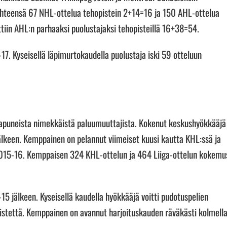
 yhteensä 67 NHL-ottelua tehopistein 2+14=16 ja 150 AHL-ottelua
iin AHL:n parhaaksi puolustajaksi tehopisteillä 16+38=54.
17. Kyseisellä läpimurtokaudella puolustaja iski 59 otteluun
saapuneista nimekkäistä paluumuuttajista. Kokenut keskushyökkääjä
älkeen. Kemppainen on pelannut viimeiset kuusi kautta KHL:ssä ja
015-16. Kemppaisen 324 KHL-ottelun ja 464 Liiga-ottelun kokemu
 jälkeen. Kyseisellä kaudella hyökkääjä voitti pudotuspelien
istettä. Kemppainen on avannut harjoituskauden räväkästi kolmell