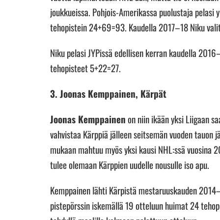
joukkueissa. Pohjois-Amerikassa puolustaja pelasi
tehopistein 24+69=93. Kaudella 2017–18 Niku valitt
Niku pelasi JYPissä edellisen kerran kaudella 2016–
tehopisteet 5+22=27.
3. Joonas Kemppainen, Kärpät
Joonas Kemppainen
on niin ikään yksi Liigaan 
vahvistaa Kärppiä jälleen seitsemän vuoden tauon j
mukaan mahtuu myös yksi kausi NHL:ssä vuosina 2
tulee olemaan Kärppien uudelle nousulle iso apu.
Kemppainen lähti Kärpistä mestaruuskauden 2014–15
pistepörssin iskemällä 19 otteluun huimat 24 tehop