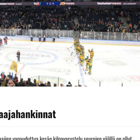
laajahankinnat
aajien vapauduttua kesän kilpavarustelu seurojen välillä on ollut