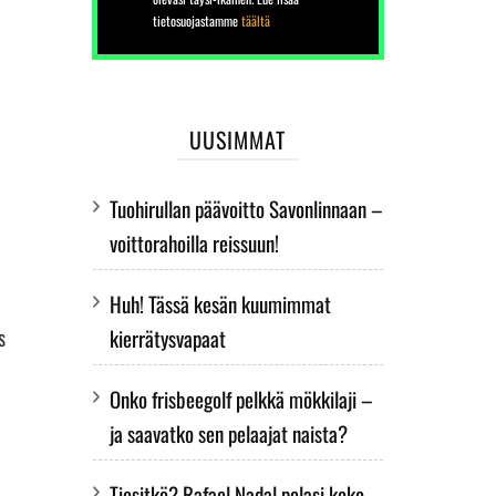
tietosuojastamme
täältä
UUSIMMAT
Tuohirullan päävoitto Savonlinnaan –
voittorahoilla reissuun!
Huh! Tässä kesän kuumimmat
s
kierrätysvapaat
Onko frisbeegolf pelkkä mökkilaji –
ja saavatko sen pelaajat naista?
a
Tiesitkö? Rafael Nadal pelasi koko