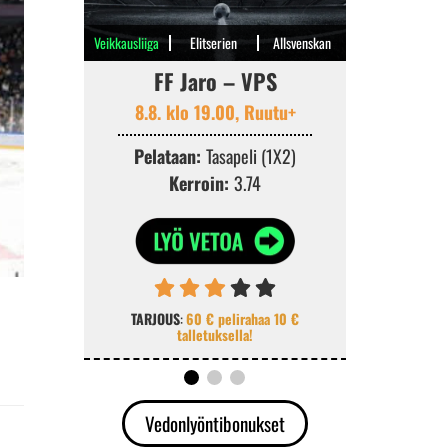
Veikkausliiga
Elitserien
Allsvenskan
FF Jaro – VPS
Viking 
8.8. klo 19.00, Ruutu+
8.
Pelataan:
Tasapeli (1X2)
Pelataa
Kerroin:
3.74
Ke
TARJOUS
:
60 € pelirahaa 10 €
TARJOUS
:
K
talletuksella!
v
Vedonlyöntibonukset