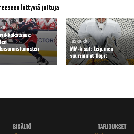
heeseen liittyviä juttuja
kko
viikkokatsaus:
Jääkiekko
ten
laisonnistumisten
MM-kisat: Leijonien
suurimmat flopit
SISÄLTÖ
TARJOUKSET