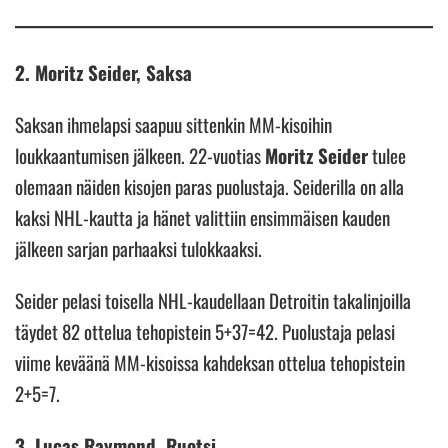
2. Moritz Seider, Saksa
Saksan ihmelapsi saapuu sittenkin MM-kisoihin
loukkaantumisen jälkeen. 22-vuotias
Moritz Seider
tulee
olemaan näiden kisojen paras puolustaja. Seiderilla on alla
kaksi NHL-kautta ja hänet valittiin ensimmäisen kauden
jälkeen sarjan parhaaksi tulokkaaksi.
Seider pelasi toisella NHL-kaudellaan Detroitin takalinjoilla
täydet 82 ottelua tehopistein 5+37=42. Puolustaja pelasi
viime keväänä MM-kisoissa kahdeksan ottelua tehopistein
2+5=7.
3. Lucas Raymond, Ruotsi