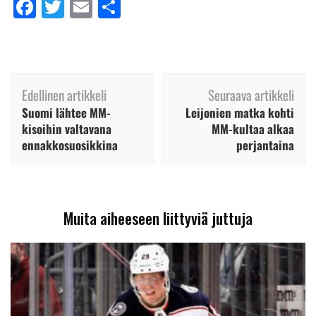
Facebook
Twitter
Email
Share
Artikkelien
Edellinen artikkeli
Seuraava artikkeli
selaus
Suomi lähtee MM-
Leijonien matka kohti
kisoihin valtavana
MM-kultaa alkaa
ennakkosuosikkina
perjantaina
Muita aiheeseen liittyviä juttuja