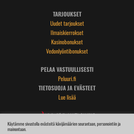
TARJOUKSET
Uudet tarjoukset
Ilmaiskierrokset
Kasinobonukset
Vedonlyöntibonukset
PELAA VASTUULLISESTI
Peluuri.fi
TIETOSUOJA JA EVÄSTEET
Lue lisää
Käytämme sivustolla evästeitä kävijämäärien seurantaan, personointiin ja
mainontaan.