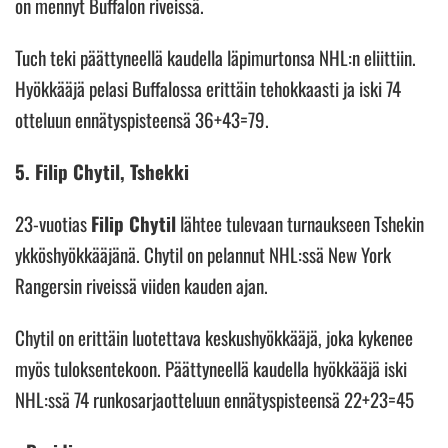
on mennyt Buffalon riveissä.
Tuch teki päättyneellä kaudella läpimurtonsa NHL:n eliittiin.
Hyökkääjä pelasi Buffalossa erittäin tehokkaasti ja iski 74
otteluun ennätyspisteensä 36+43=79.
5. Filip Chytil, Tshekki
23-vuotias
Filip Chytil
lähtee tulevaan turnaukseen Tshekin
ykköshyökkääjänä. Chytil on pelannut NHL:ssä New York
Rangersin riveissä viiden kauden ajan.
Chytil on erittäin luotettava keskushyökkääjä, joka kykenee
myös tuloksentekoon. Päättyneellä kaudella hyökkääjä iski
NHL:ssä 74 runkosarjaotteluun ennätyspisteensä 22+23=45