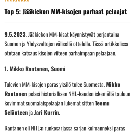
Top 5: Jääkiekon MM-kisojen parhaat pelaajat
9.5.2023
. Jääkiekon MM-kisat käynnistyvät perjantaina
Suomen ja Yhdysvaltojen välisellä ottelulla. Tässä artikkelissa
otetaan katsaus kisojen viiteen parhaimpaan pelaajaan.
1. Mikko Rantanen, Suomi
Tulevien MM-kisojen paras yksilö tulee Suomesta.
Mikko
Rantanen
pelasi historiallisen NHL-kauden iskemällä tauluun
kovimmat suomalaispelaajan lukemat sitten
Teemu
Selänteen
ja
Jari Kurrin
.
Rantanen oli NHL:n runkosarjassa sarjan kolmanneksi paras