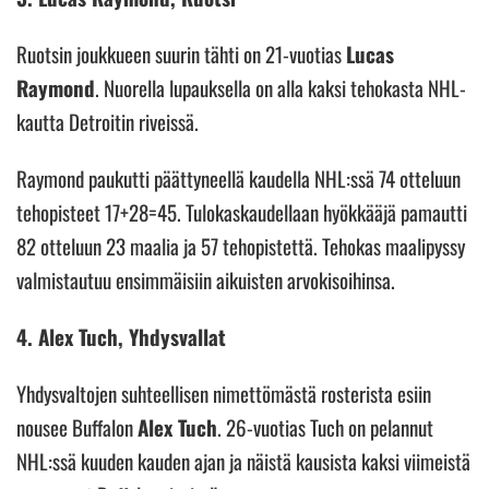
Ruotsin joukkueen suurin tähti on 21-vuotias
Lucas
Raymond
. Nuorella lupauksella on alla kaksi tehokasta NHL-
kautta Detroitin riveissä.
Raymond paukutti päättyneellä kaudella NHL:ssä 74 otteluun
tehopisteet 17+28=45. Tulokaskaudellaan hyökkääjä pamautti
82 otteluun 23 maalia ja 57 tehopistettä. Tehokas maalipyssy
valmistautuu ensimmäisiin aikuisten arvokisoihinsa.
4. Alex Tuch, Yhdysvallat
Yhdysvaltojen suhteellisen nimettömästä rosterista esiin
nousee Buffalon
Alex Tuch
. 26-vuotias Tuch on pelannut
NHL:ssä kuuden kauden ajan ja näistä kausista kaksi viimeistä