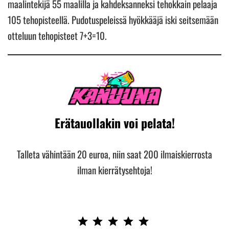
maalintekijä 55 maalilla ja kahdeksanneksi tehokkain pelaaja
105 tehopisteellä. Pudotuspeleissä hyökkääjä iski seitsemään
otteluun tehopisteet 7+3=10.
Erätauollakin voi pelata!
Talleta vähintään 20 euroa, niin saat 200 ilmaiskierrosta
ilman kierrätysehtoja!
Rating: 5 out of 5.
⭐
⭐
⭐
⭐
⭐