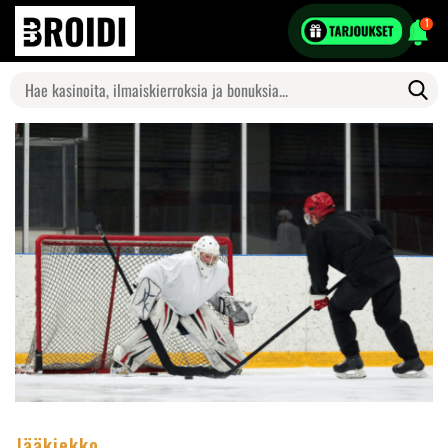
1
Search
for:
Jääkiekko