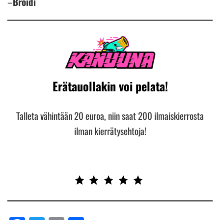
–
Broidi
Erätauollakin voi pelata!
Talleta vähintään 20 euroa, niin saat 200 ilmaiskierrosta
ilman kierrätysehtoja!
Rating: 5 out of 5.
⭐
⭐
⭐
⭐
⭐