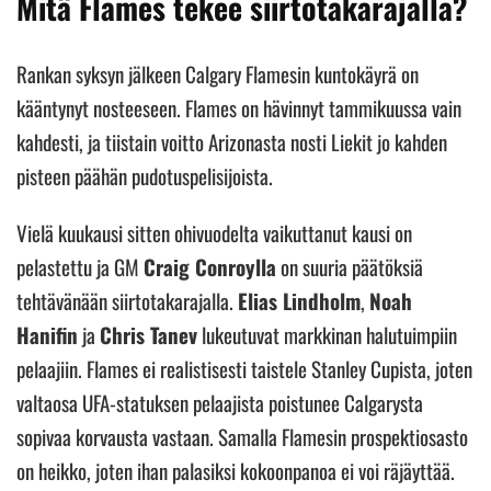
Mitä Flames tekee siirtotakarajalla?
Rankan syksyn jälkeen Calgary Flamesin kuntokäyrä on
kääntynyt nosteeseen. Flames on hävinnyt tammikuussa vain
kahdesti, ja tiistain voitto Arizonasta nosti Liekit jo kahden
pisteen päähän pudotuspelisijoista.
Vielä kuukausi sitten ohivuodelta vaikuttanut kausi on
pelastettu ja GM
Craig Conroylla
on suuria päätöksiä
tehtävänään siirtotakarajalla.
Elias Lindholm
,
Noah
Hanifin
ja
Chris Tanev
lukeutuvat markkinan halutuimpiin
pelaajiin. Flames ei realistisesti taistele Stanley Cupista, joten
valtaosa UFA-statuksen pelaajista poistunee Calgarysta
sopivaa korvausta vastaan. Samalla Flamesin prospektiosasto
on heikko, joten ihan palasiksi kokoonpanoa ei voi räjäyttää.