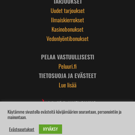
TARJOUKSET
Uudet tarjoukset
Ilmaiskierrokset
Kasinobonukset
Vedonlyöntibonukset
PELAA VASTUULLISESTI
Peluuri.fi
TIETOSUOJA JA EVÄSTEET
Lue lisää
Käytämme sivustolla evästeitä kävijämäärien seurantaan, personointiin ja
mainontaan.
HYVÄKSY
Evästeasetukset
BROIDI.com | © 2026