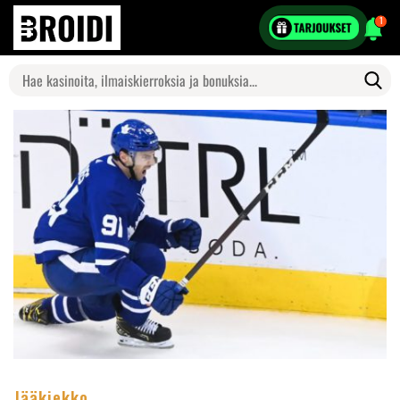
1
Search
for:
Jääkiekko