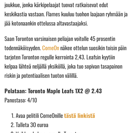
joukkue, jonka kärkipelaajat tuovat ratkaisevat edut
keskikastia vastaan. Flames kuuluu tuohon laajaan ryhmään ja
jää kotonaankin ottelussa altavastaajaksi.
Saan Toronton varsinaisen peliajan voitolle 45 prosentin
todennäköisyyden.
ComeOn
näkee ottelun suosikin toisin päin
tarjoten Toronton regulle kerrointa 2,43. Leafsin kyytiin
kelpaa lähteä neljällä yksiköllä, joka tuo sopivan tasapainon
riskin ja potentiaalisen tuoton välillä.
Pelataan: Toronto Maple Leafs 1X2 @ 2.43
Panostaso: 4/10
Avaa pelitili ComeOnille
tästä linkistä
Talleta 3O euroa