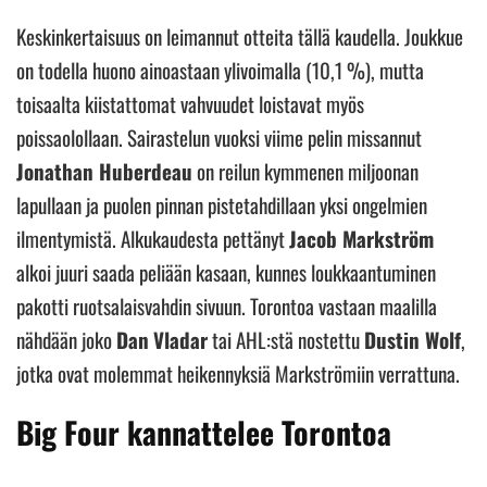
Keskinkertaisuus on leimannut otteita tällä kaudella. Joukkue
on todella huono ainoastaan ylivoimalla (10,1 %), mutta
toisaalta kiistattomat vahvuudet loistavat myös
poissaolollaan. Sairastelun vuoksi viime pelin missannut
Jonathan Huberdeau
on reilun kymmenen miljoonan
lapullaan ja puolen pinnan pistetahdillaan yksi ongelmien
ilmentymistä. Alkukaudesta pettänyt
Jacob Markström
alkoi juuri saada peliään kasaan, kunnes loukkaantuminen
pakotti ruotsalaisvahdin sivuun. Torontoa vastaan maalilla
nähdään joko
Dan
Vladar
tai AHL:stä nostettu
Dustin Wolf
,
jotka ovat molemmat heikennyksiä Markströmiin verrattuna.
Big Four kannattelee Torontoa