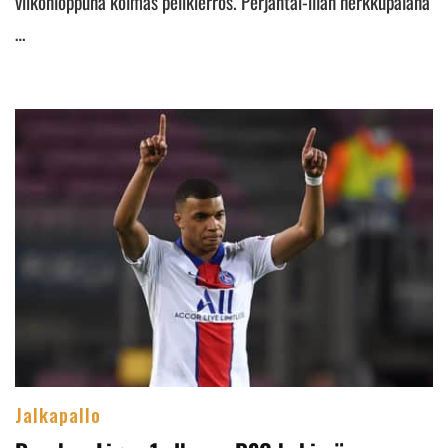
viikonloppuna kolmas pelikierros. Perjantai-illan herkkupalana
…
Jalkapallo