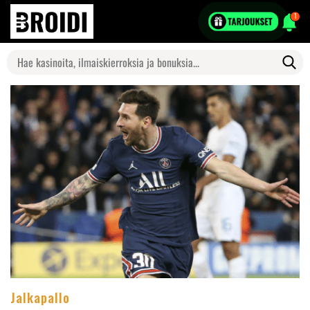
1
Search
for:
Jalkapallo