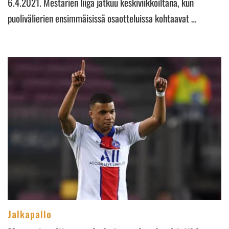
6.4.2021. Mestarien liiga jatkuu keskiviikkoiltana, kun
puolivälierien ensimmäisissä osaotteluissa kohtaavat …
Jalkapallo