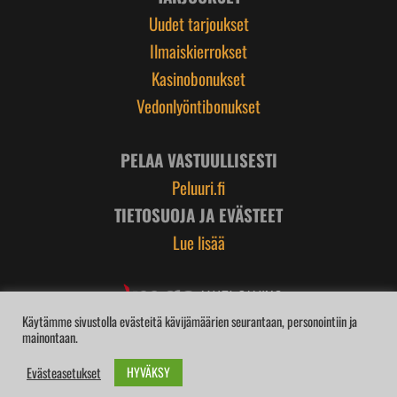
Uudet tarjoukset
Ilmaiskierrokset
Kasinobonukset
Vedonlyöntibonukset
PELAA VASTUULLISESTI
Peluuri.fi
TIETOSUOJA JA EVÄSTEET
Lue lisää
Käytämme sivustolla evästeitä kävijämäärien seurantaan, personointiin ja
mainontaan.
HYVÄKSY
Evästeasetukset
BROIDI.com | © 2026