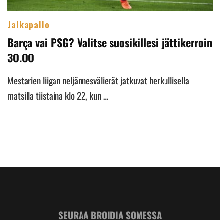
Jalkapallo
Barça vai PSG? Valitse suosikillesi jättikerroin
3O.OO
Mestarien liigan neljännesvälierät jatkuvat herkullisella
matsilla tiistaina klo 22, kun …
SEURAA BROIDIA SOMESSA